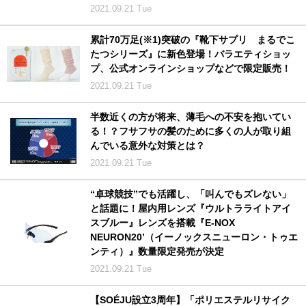
2021.09.21 Tue
累計70万足(※1)突破の『靴下サプリ まるでこ
たつシリーズ』に新色登場！バラエティショッ
プ、公式オンラインショップなどで限定販売！
2021.09.21 Tue
半数近くの方が将来、薄毛への不安を抱いてい
る！？フサフサの髪のために多くの人が取り組
んでいる意外な対策とは？
2021.09.21 Tue
“卓球競技”でも活躍し、「叫んでもズレない」
と話題に！屋内用レンズ『ウルトラライトアイ
スブルー』レンズを搭載『E-NOX
NEURON20’（イーノックスニューロン・トゥエ
ンティ）』数量限定発売が決定
2021.09.21 Tue
【SOÉJU設立3周年】「ポリエステルリサイク