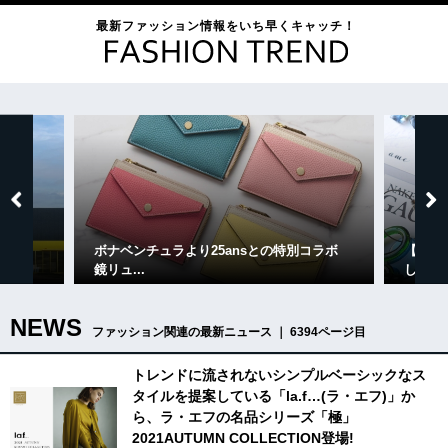
最新ファッション情報をいち早くキャッチ！
ボナベンチュラより25ansとの特別コラボ
【展覧
ニ...
鏡リュ...
しさを追
NEWS
ファッション関連の最新ニュース ｜ 6394ページ目
トレンドに流されないシンプルベーシックなス
タイルを提案している「la.f…(ラ・エフ)」か
ら、ラ・エフの名品シリーズ「極」
2021AUTUMN COLLECTION登場!