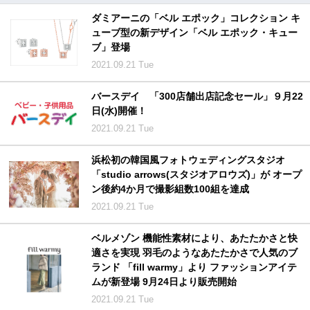
ダミアーニの「ベル エポック」コレクション キ
ューブ型の新デザイン「ベル エポック・キュー
ブ」登場
2021.09.21 Tue
バースデイ 「300店舗出店記念セール」９月22
日(水)開催！
2021.09.21 Tue
浜松初の韓国風フォトウェディングスタジオ
「studio arrows(スタジオアロウズ)」が オープ
ン後約4か月で撮影組数100組を達成
2021.09.21 Tue
ベルメゾン 機能性素材により、あたたかさと快
適さを実現 羽毛のようなあたたかさで人気のブ
ランド 「fill warmy」より ファッションアイテ
ムが新登場 9月24日より販売開始
2021.09.21 Tue