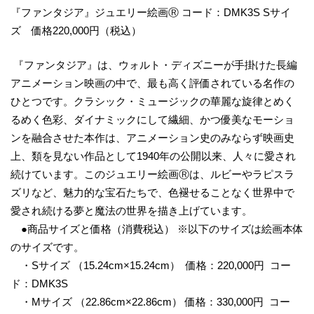
『ファンタジア』ジュエリー絵画Ⓡ コード：DMK3S Sサイ
ズ 価格220,000円（税込）
『ファンタジア』は、ウォルト・ディズニーが手掛けた長編
アニメーション映画の中で、最も高く評価されている名作の
ひとつです。クラシック・ミュージックの華麗な旋律とめく
るめく色彩、ダイナミックにして繊細、かつ優美なモーショ
ンを融合させた本作は、アニメーション史のみならず映画史
上、類を見ない作品として1940年の公開以来、人々に愛され
続けています。このジュエリー絵画Ⓡは、ルビーやラピスラ
ズリなど、魅力的な宝石たちで、色褪せることなく世界中で
愛され続ける夢と魔法の世界を描き上げています。
●商品サイズと価格（消費税込） ※以下のサイズは絵画本体
のサイズです。
・Sサイズ （15.24cm×15.24cm） 価格：220,000円 コー
ド：DMK3S
・Mサイズ （22.86cm×22.86cm） 価格：330,000円 コー