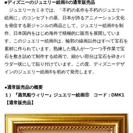
■
ディズニー
のジュエリー絵画®︎の通常販売品
ジュエリーカミネでは、「不朽の名作を不朽のジュエリー
絵画に」のコンセプトの基、日本が誇るアニメーション文化
を発信する新ジャンルの商品として、ジュエリー絵画®︎を制
作、日本国内をはじめ海外で積極的に販売を展開していま
す。このジュエリー絵画®︎は、輪郭の線画以外はすべて宝石を
素材に作られています。熟練した職人が一つ一つ手作業で宝
石を敷き詰めて制作する絵画で、細かい部分は宝石を砕きパ
ウダー状にして貼り付けています。この度、ディズニーデザ
インのジュエリー絵画®︎を初めて発売します。
●
通常販売
品
の
概要
１）
『
蒸気船ウィリー
』
ジュエリー絵画
Ⓡ
コード：
D
MK1
【通常販売品】