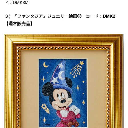
ド：DMK3M
３）
『
ファンタジア
』
ジュエリー絵画
Ⓡ
コード：
D
MK2
【通常販売品】