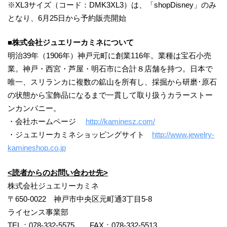
※XL3サイズ（コード：DMK3XL3）は、「shopDisney」のみ
となり、6月25日から予約販売開始
■
株式会社ジュエリーカミネについて
明治39年（1906年）神戸元町に創業116年。業種は宝石小売
業。神戸・西宮・芦屋・明石市に合計８店舗を持つ。日本で
唯一、スリランカに複数の鉱山を所有し、採掘から研磨･原石
の状態から宝飾品になるまで一貫して取り扱うカラーストー
ンカンパニー。
・会社ホームページ
http://kaminesz.com/
・ジュエリーカミネショッピングサイト
http://www.jewelry-
kamineshop.co.jp
<読者からのお問い合わせ先>
株式会社ジュエリーカミネ
〒650-0022 神戸市中央区元町通3丁目5-8
ライセンス事業部
TEL：078-332-5575 FAX：078-332-5513