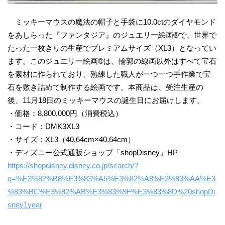
ミッキーマウスの魔法の帽子と手袋に10.0ctのダイヤモンド
をあしらった『ファンタジア』のジュエリー絵画®︎で、世界で
たった一枚きりの生産でプレミアムサイズ（XL3）となってい
ます。このジュエリー絵画®︎は、輪郭の線画以外はすべて宝石
を素材に作られており、熟練した職人が一つ一つ手作業で宝
石を敷き詰めて制作する絵画です。本商品は、受注生産の
後、11月18日のミッキーマウスの誕生日にお届けします。
・価格：8,800,000円（消費税込）
・コード：DMK3XL3
・サイズ：XL3（40.64cm×40.64cm）
・ディズニー公式通販ショップ「shopDisney」HP
https://shopdisney.disney.co.jp/search/?
q=%E3%82%B8%E3%83%A5%E3%82%A8%E3%83%AA%E3
%83%BC%E3%82%AB%E3%83%9F%E3%83%8D%20shopDi
sney1year