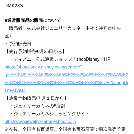
DMK2XS
■
通常販売
品
の
販売
について
・販売者 株式会社ジュエリーカミネ（本社：神戸市中央
区）
・予約販売日
【先行予約販売/6月25日から】
・ディズニー公式通販ショップ「shopDisney」HP
https://shopdisney.disney.co.jp/search/?
q=%E3%82%B8%E3%83%A5%E3%82%A8%E3%83%AA%E3
%83%BC%E3%82%AB%E3%83%9F%E3%83%8D%20shopDi
sney1year
【通常予約販売/７月１日から】
・ジュエリーカミネの8店舗
・ジュエリーカミネショッピングサイト
http://www.jewelry-kamineshop.co.jp
※今後、全国有名百貨店、全国有名宝石店等で順次発売予定