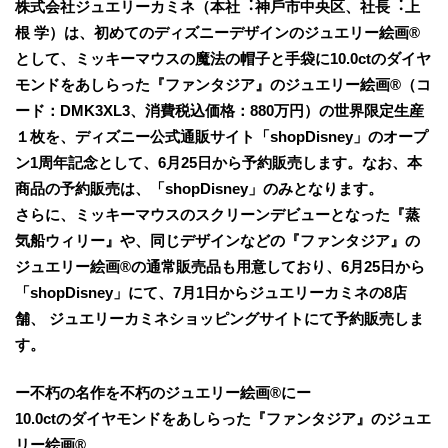
株式会社ジュエリーカミネ（本社︓神⼾市中央区、社⻑︓上
根 学）は、初めてのディズニーデザインのジュエリー絵画®︎
として、ミッキーマウスの魔法の帽子と手袋に10.0ctのダイヤ
モンドをあしらった『ファンタジア』のジュエリー絵画®︎（コ
ード：DMK3XL3、消費税込価格：880万円）の世界限定生産
１枚を、ディズニー公式通販サイト「shopDisney」のオープ
ン1周年記念として、6月25日から予約販売します。なお、本
商品の予約販売は、「shopDisney」のみとなります。
さらに、ミッキーマウスのスクリーンデビューとなった『蒸
気船ウィリー』や、同じデザインなどの『ファンタジア』の
ジュエリー絵画®︎の通常販売品も用意しており、6月25日から
「shopDisney」にて、7月1日からジュエリーカミネの8店
舗、 ジュエリーカミネショッピングサイトにて予約販売しま
す。
ー不朽の名作を不朽のジュエリー絵画®︎
に
ー
10.0ctのダイヤモンドをあしらった
『
ファンタジア
』
の
ジュエ
リー絵画
®︎