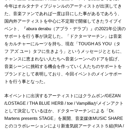
今年はオルタナティブジャンルのアーティストが出演してき
た、音楽ファンであれば一度は目にした事があるであろう、
国内外アーティストを中心に不定期で開催してきたライブイ
ベント、『abura derabu（アブラ・デラブ）』の2021年公演の
サポートを行う事が決定した。「ドクターマーチン」は音楽
をカルチャーにルーツを持ち、現在「TOUGH AS YOU（タ
フ アズ ユー）タフに生きよう」というメッセージとともに、
チャンスに恵まれない人たちへ音楽シーンへのドアを拡げ、
音楽シーンに挑戦する機会を作っていく人たちのサポートを
ブランドとして表明しており、今回イベントのメインサポー
トを行う事となった。
本イベントに出演するアーティストにはクラムボン/GEZAN
/LOSTAGE / THA BLUE HERB / toe / Vampilliaがメインアクト
として決定しているほか、ドクターマーチンによる「Dr.
Martens presents STAGE」を展開、音楽媒体MUSIC SHARE
とのコラボレーションにより新進気鋭アーティスト５組(RIA /