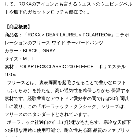
して、ROKXのアイコンとも言えるウエストのウエビングベル
トや股下のガセットクロッチも健在です。
【商品概要】
商品名：「ROKX × DEAR LAUREL × POLARTEC®」コラボ
レーションのフリース ワイド テーパードパンツ
カラー：BLACK、GRAY
サイズ：M、L
素材：POLARTEC®CLASSIC 200 FLEECE ポリエステル
100％
フリースとは、裏表両面を起毛させることで豊かなロフト
（ふくらみ）を持たせ、高い通気性を確保しながら 保温する
素材です。経験豊富なアウトドア愛好家の間でほぼ30年間以
上に渡り、この「ポーラテック・クラシック」シリーズは、
フリースのスタンダードとされています。
ポーラテック社独自の仕上げ技術がもたらす、寒冷な天候下
の多様な用途に使用可能で、耐久性ある高 品質のファブリッ