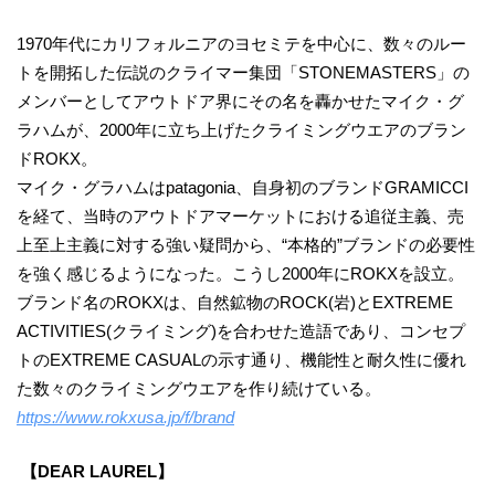
1970年代にカリフォルニアのヨセミテを中心に、数々のルー
トを開拓した伝説のクライマー集団「STONEMASTERS」の
メンバーとしてアウトドア界にその名を轟かせたマイク・グ
ラハムが、2000年に立ち上げたクライミングウエアのブラン
ドROKX。
マイク・グラハムはpatagonia、自身初のブランドGRAMICCI
を経て、当時のアウトドアマーケットにおける追従主義、売
上至上主義に対する強い疑問から、“本格的”ブランドの必要性
を強く感じるようになった。こうし2000年にROKXを設立。
ブランド名のROKXは、自然鉱物のROCK(岩)とEXTREME
ACTIVITIES(クライミング)を合わせた造語であり、コンセプ
トのEXTREME CASUALの示す通り、機能性と耐久性に優れ
た数々のクライミングウエアを作り続けている。
https://www.rokxusa.jp/f/brand
​【DEAR LAUREL】