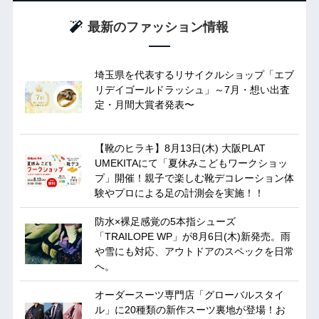
最新のファッション情報
埼玉県を代表するリサイクルショップ「エブ
リデイゴールドラッシュ」～7月・想い出査
定・月間大賞者発表〜
【靴のヒラキ】8月13日(木) 大阪PLAT
UMEKITAにて「夏休みこどもワークショッ
プ」開催！親子で楽しむ靴デコレーション体
験やプロによる足の計測会を実施！！
防水×裸足感覚の5本指シューズ
「TRAILOPE WP」が8月6日(木)新発売。雨
や雪にも対応、アウトドアのスペックを日常
へ。
オーダースーツ専門店「グローバルスタイ
ル」に20種類の新作スーツ裏地が登場！お