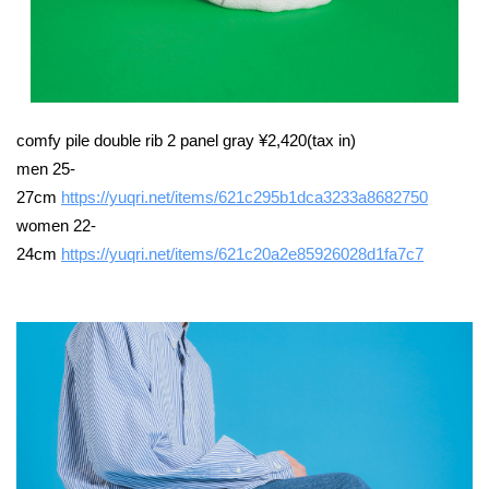
comfy pile double rib 2 panel gray ¥2,420(tax in)
men 25-
27cm
https://yuqri.net/items/621c295b1dca3233a8682750
women 22-
24cm
https://yuqri.net/items/621c20a2e85926028d1fa7c7