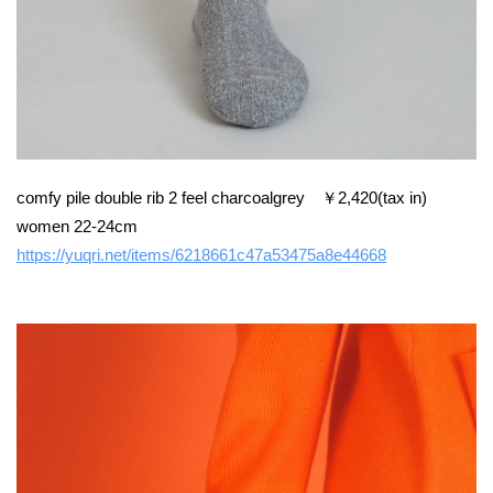
comfy pile double rib 2 feel charcoalgrey ￥2,420(tax in)
women 22-24cm
https://yuqri.net/items/6218661c47a53475a8e44668