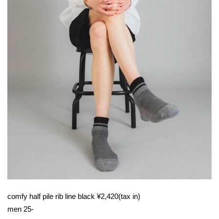
comfy half pile rib line black ¥2,420(tax in)
men 25-