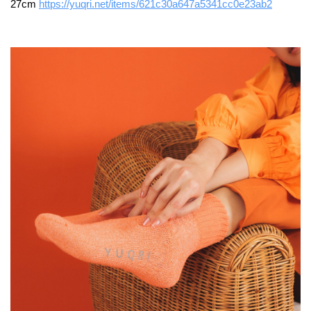
27cm
https://yuqri.net/items/621c30a647a5341cc0e23ab2