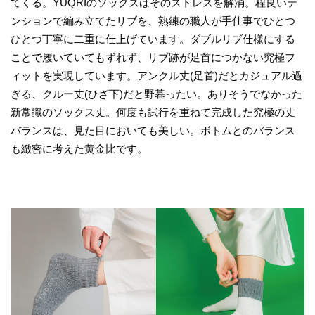
てくる。YUQRIのソックスはそのストレスを解消。程良いテ
ンションで編み立てたリブを、熟練の職人が手仕事でひとつ
ひとつ丁寧に二重に仕上げています。ダブルリブ仕様にする
ことで履いていてもずれず、リブ跡が足首につかない究極フ
ィットを実現しています。アンクル丈(足首)だとカジュアル過
ぎる、クルー丈(ひざ下)だと野暮ったい。ありそうでなかった
新常識のソックス丈。何度も試行を重ねて完成した究極の丈
バランスは、見た目においても美しい。ボトムとのバランス
も緻密に考えた黄金比です。