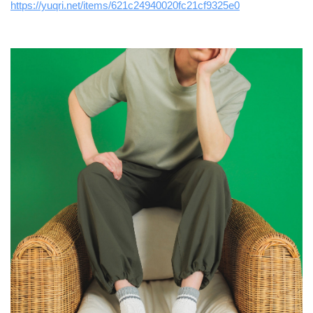
https://yuqri.net/items/621c24940020fc21cf9325e0