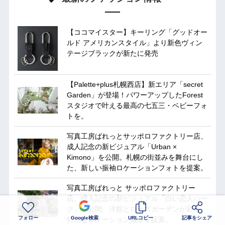
【ココマイスター】キーリング「グッドオー
ルド アメリカンスタイル」より新色ヴィン
テージブラックが新たに発売
【Palette+plus札幌西店】新エリア「secret
Garden」が登場！パワーアップしたForest
スタジオで叶える最高の七五三・ベビーフォ
トを。
写真工房ぱれっとサッポロファクトリー店、
成人記念の新ビジュアル「Urban ×
Kimono」を公開。札幌の街並みを舞台にし
た、新しい振袖ロケーションフォトを提案。
写真工房ぱれっと サッポロファクトリー
店、成人記念の新ビジュアル「白い恋人パー
ク」を公開。洋館とローズガーデンが彩る、
フォロー
Google検索
URLコピー
記事をシェア
特別なロケーション撮影を提案。