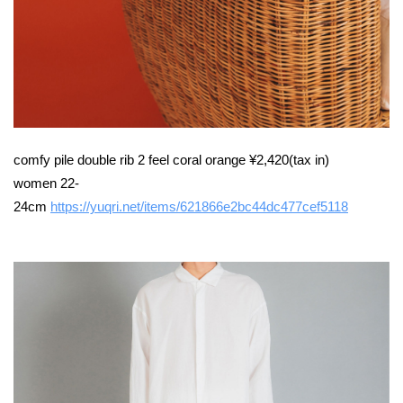
comfy pile double rib 2 feel coral orange ¥2,420(tax in)
women 22-
24cm
https://yuqri.net/items/621866e2bc44dc477cef5118