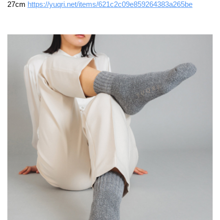
27cm
https://yuqri.net/items/621c2c09e859264383a265be