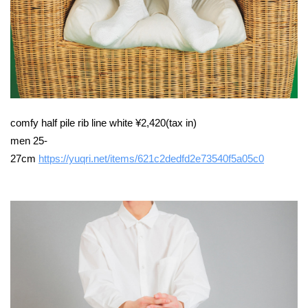
comfy half pile rib line white ¥2,420(tax in)
men 25-
27cm
https://yuqri.net/items/621c2dedfd2e73540f5a05c0