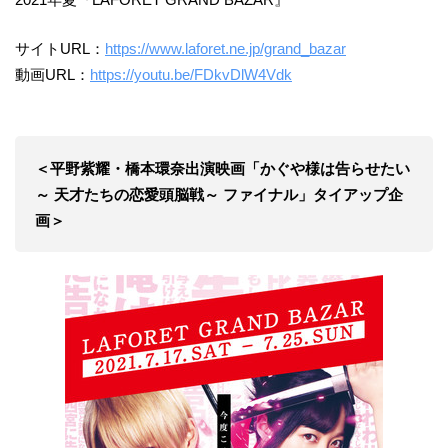
サイトURL：
https://www.laforet.ne.jp/grand_bazar
動画URL：
https://youtu.be/FDkvDlW4Vdk
＜平野紫耀・橋本環奈出演映画「かぐや様は告らせたい
～ 天才たちの恋愛頭脳戦～ ファイナル」タイアップ企
画＞