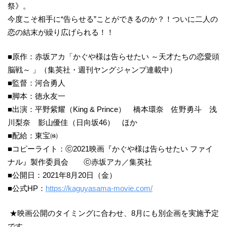
祭》。
今度こそ相手に“告らせる”ことができるのか？！ついに二人の
恋の結末が繰り広げられる！！
■原作：赤坂アカ「かぐや様は告らせたい ～天才たちの恋愛頭
脳戦～ 」（集英社・週刊ヤングジャンプ連載中）
■監督：河合勇人
■脚本：徳永友一
■出演：平野紫耀（King & Prince） 橋本環奈 佐野勇斗 浅
川梨奈 影山優佳（日向坂46） ほか
■配給：東宝㈱
■コピーライト：ⓒ2021映画『かぐや様は告らせたい ファイ
ナル』製作委員会 ⓒ赤坂アカ／集英社
■公開日：2021年8月20日（金）
■公式HP：
https://kaguyasama-movie.com/
★映画公開のタイミングに合わせ、8月にも別企画を実施予定
です。