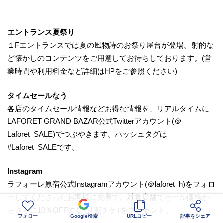
エントランス夏祭り
１Fエントランスでは夏の風物詩のお祭り屋台が登場。射的な
ど懐かしのコンテンツをご用意してお待ちしております。(営
業時間や利用料金など詳細はHPをご参照ください)
タイムセールなう
各店のタイムセール情報などお得な情報を、リアルタイムに
LAFORET GRAND BAZAR公式Twitterアカウント(＠
Laforet_SALE)でつぶやきます。ハッシュタグは
#Laforet_SALEです。
Instagram
ラフォーレ原宿公式Instagramアカウント(＠laforet_h)をフォロ
ーしてくださったお客様に先着で、対象店舗でセール価格か
らさらに10％OFFになる｢朝チケ｣をプレゼント。
フォロー
Google検索
URLコピー
記事をシェア