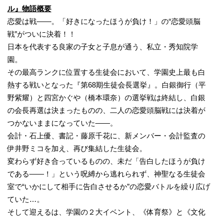
ル』物語概要
恋愛は戦——。「好きになったほうが負け！」の“恋愛頭脳
戦”がついに決着！！
日本を代表する良家の子女と子息が通う、私立・秀知院学
園。
その最高ランクに位置する生徒会において、学園史上最も白
熱する戦いとなった『第68期生徒会長選挙』。白銀御行（平
野紫耀）と四宮かぐや（橋本環奈）の選挙戦は終結し、白銀
の会長再選は決まったものの、二人の恋愛頭脳戦には決着が
つかないままになっていた——。
会計・石上優、書記・藤原千花に、新メンバー・会計監査の
伊井野ミコを加え、再び集結した生徒会。
変わらず好き合っているものの、未だ「告白したほうが負け
である――！」という呪縛から逃れられず、神聖なる生徒会
室で“いかにして相手に告白させるか”の恋愛バトルを繰り広げ
ていた…。
そして迎えるは、学園の２大イベント、《体育祭》と《文化