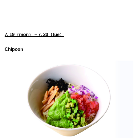
7. 19（mon） – 7. 20（tue）
Chipoon