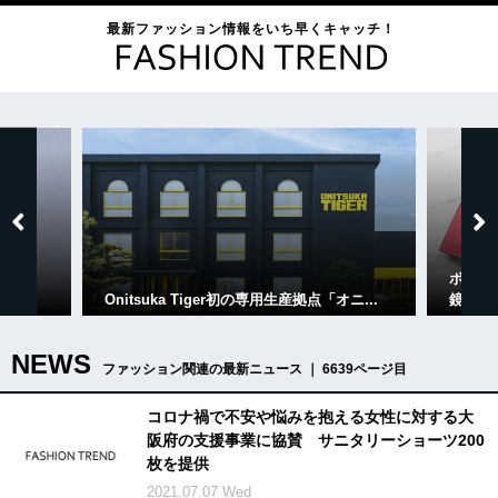
最新ファッション情報をいち早くキャッチ！
ボナベンチュラより25ansとの特別コラボ
【展
ニ...
鏡リュ...
しさを追
NEWS
ファッション関連の最新ニュース ｜ 6639ページ目
コロナ禍で不安や悩みを抱える女性に対する大
阪府の支援事業に協賛 サニタリーショーツ200
枚を提供
2021.07.07 Wed