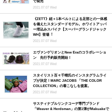
で発売
2021.07.07 Wed
《ZETT》紐＋1本ベルトによる⾜部との⼀体感
を備えたスタンダードモデル。ホワイトアッパ
ー埋込みスパイク【スーパーグランドジャック
WH】登場︕
2021.07.07 Wed
エヴァンゲリオンとNew Eraのコラボレーショ
ン 先行予約販売開始！
2021.07.07 Wed
スタイリスト百々千晴氏のインスタグラムライ
ブが決定！MARC JACOBS 「THE COLOR
COLLECTION」の着こなしを提案。
2021.07.07 Wed
サスティナブルリンクコーデ専門ブランド
「Weaver & Herdsman」の第1弾がMakuakeで