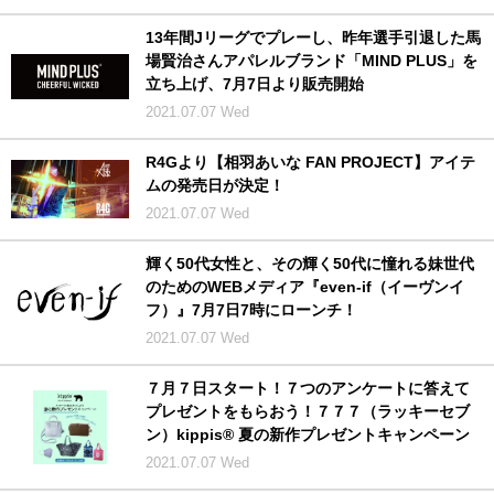
13年間Jリーグでプレーし、昨年選手引退した馬
場賢治さんアパレルブランド「MIND PLUS」を
立ち上げ、7月7日より販売開始
2021.07.07 Wed
R4Gより【相羽あいな FAN PROJECT】アイテ
ムの発売日が決定！
2021.07.07 Wed
輝く50代女性と、その輝く50代に憧れる妹世代
のためのWEBメディア『even-if（イーヴンイ
フ）』7月7日7時にローンチ！
2021.07.07 Wed
​７月７日スタート！７つのアンケートに答えて
プレゼントをもらおう！７７７（ラッキーセブ
ン）kippis® 夏の新作プレゼントキャンペーン
2021.07.07 Wed