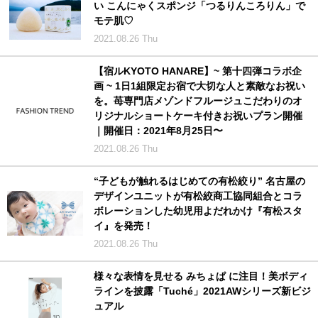
い こんにゃくスポンジ「つるりんころりん」で
モテ肌♡
2021.08.26 Thu
【宿ルKYOTO HANARE】~ 第十四弾コラボ企
画 ~ 1日1組限定お宿で大切な人と素敵なお祝い
を。苺専門店メゾンドフルージュこだわりのオ
リジナルショートケーキ付きお祝いプラン開催
｜開催日：2021年8月25日〜
2021.08.26 Thu
“子どもが触れるはじめての有松絞り” 名古屋の
デザインユニットが有松絞商工協同組合とコラ
ボレーションした幼児用よだれかけ『有松スタ
イ』を発売！
2021.08.26 Thu
様々な表情を見せる みちょぱ に注目！美ボディ
ラインを披露「Tuché」2021AWシリーズ新ビジ
ュアル