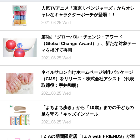
人気TVアニメ「東京リベンジャーズ」からオシ
ャレなキャラクターポーチが登場！！
2021.08.25 Wed
第6回「グローバル・チェンジ・アワード
（Global Change Award）」、新たな対象テー
マを掲げて再開
2021.08.25 Wed
ネイルサロン向けホームページ制作パッケージ
（CMS）をリリース・株式会社アシスト（代表
取締役：宇井和朗）
2021.08.25 Wed
「よちよち歩き」から「10歳」までの子どもの
足を守る「キッズインソール」
2021.08.25 Wed
I Z Aの期間限定店「I Z A with FRIENDS」が表