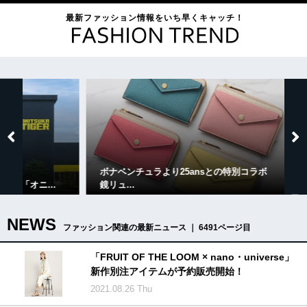
最新ファッション情報をいち早くキャッチ！
ボナベンチュラより25ansとの特別コラボ
【展覧
ニ...
鏡リュ...
しさを追
NEWS
ファッション関連の最新ニュース ｜ 6491ページ目
「FRUIT OF THE LOOM × nano・universe」
新作別注アイテムが予約販売開始！
2021.08.26 Thu