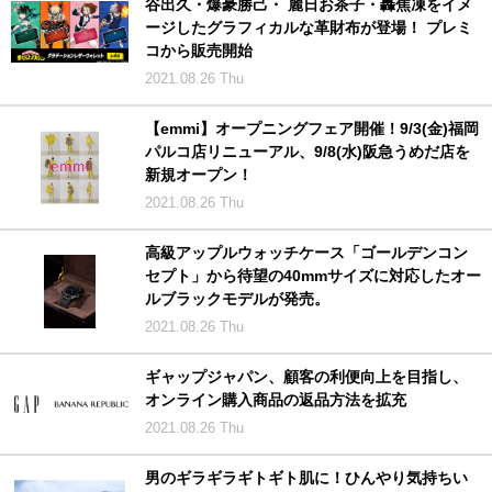
谷出久・爆豪勝己・ 麗日お茶子・轟焦凍をイメ
ージしたグラフィカルな革財布が登場！ プレミ
コから販売開始
2021.08.26 Thu
【emmi】オープニングフェア開催！9/3(金)福岡
パルコ店リニューアル、9/8(水)阪急うめだ店を
新規オープン！
2021.08.26 Thu
高級アップルウォッチケース「ゴールデンコン
セプト」から待望の40mmサイズに対応したオー
ルブラックモデルが発売。
2021.08.26 Thu
ギャップジャパン、顧客の利便向上を目指し、
オンライン購入商品の返品方法を拡充
2021.08.26 Thu
男のギラギラギトギト肌に！ひんやり気持ちい