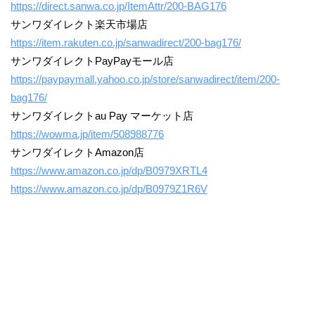
https://direct.sanwa.co.jp/ItemAttr/200-BAG176
サンワダイレクト楽天市場店
https://item.rakuten.co.jp/sanwadirect/200-bag176/
サンワダイレクトPayPayモール店
https://paypaymall.yahoo.co.jp/store/sanwadirect/item/200-
bag176/
サンワダイレクトau Pay マーケット店
https://wowma.jp/item/508988776
サンワダイレクトAmazon店
https://www.amazon.co.jp/dp/B0979XRTL4
https://www.amazon.co.jp/dp/B0979Z1R6V