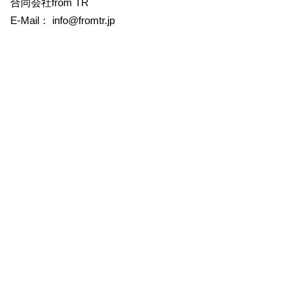
合同会社from TR
E-Mail： info@fromtr.jp