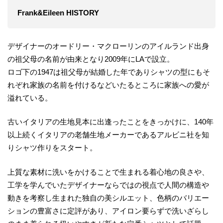
Frank&Eileen HISTORY
デザイナーのオードリー・マクローリンのアイルランド出身
の祖父母の名前が由来となり2009年にLAで設立。
ロゴ下の1947は祖父母が結婚した年でありシャツの型にもそ
れぞれ家族の名前を付けるなどいたるところに家族への愛が
溢れている。
古いイタリアの生地見本に出逢ったことをきっかけに、140年
以上続くイタリアの老舗生地メーカーであるアルビニ社を知
りシャツ作りをスタート。
上質な素材に洗いをかけることで生まれる着心地の良さや、
工学を学んでいたデザイナーならではの視点で人間の構造や
動きを考察し生まれた独自の美シルエット、色柄のバリエー
ションの豊富さに定評があり、アイロン要らずで洗いざらし