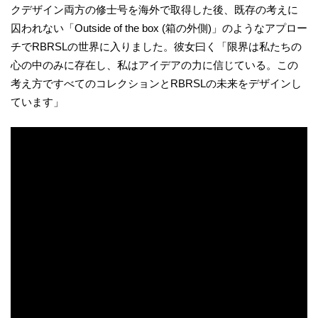
クデザイン両方の修士号を海外で取得した後、既存の考えに
囚われない「Outside of the box (箱の外側)」のようなアプロー
チでRBRSLの世界に入りました。彼女曰く「限界は私たちの
心の中のみに存在し、私はアイデアの力に信じている。この
考え方ですべてのコレクションとRBRSLの未来をデザインし
ています」