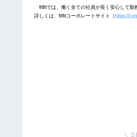
fitfitでは、働く全ての社員が長く安心し
詳しくは、fitfitコーポレートサイト（
https://corp
S