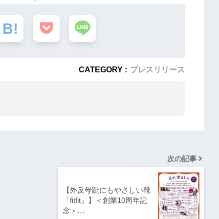
CATEGORY :
プレスリリース
次の記事
【外反母趾にもやさしい靴
「fitfit」】＜創業10周年記
念＞…