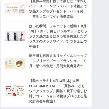
【夏休み限定】親子で楽しむ「手作り
パワーストーンブレスレット体験」で
水晶チップをプレゼント！ハワイ発
「マルラニハワイ」表参道店
はいた瞬間、シルエットに感動！ 8月
10日（月）、美しいシルエットとリラ
ックス感のあるはき心地を両立したプ
ラステのタックワイドパンツを全店で
発売！
埼玉県を代表するリサイクルショップ
「エブリデイゴールドラッシュ」～7
月・想い出査定・月間大賞者発表〜
【靴のヒラキ】8月13日(木) 大阪
PLAT UMEKITAにて「夏休みこども
ワークショップ」開催！親子で楽しむ
靴デコレーション体験やプロによる足
の計測会を実施！！