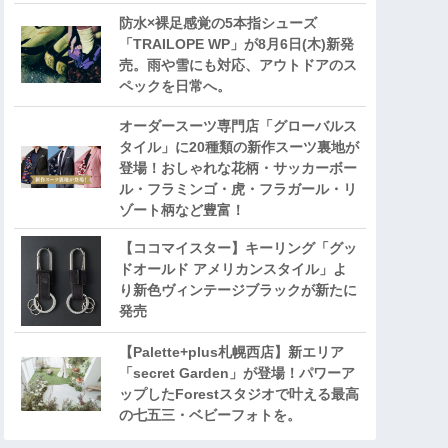
防水×裸足感覚の5本指シューズ
「TRAILOPE WP」が8月6日(木)新発
売。雨や雪にも対応、アウトドアのス
ペックを日常へ。
オーダースーツ専門店「グローバルス
タイル」に20種類の新作スーツ裏地が
登場！おしゃれな花柄・サッカーボー
ル・フラミンゴ・虎・フラガール・リ
ゾート柄など豊富！
【ココマイスター】キーリング「グッ
ドオールド アメリカンスタイル」よ
り新色ヴィンテージブラックが新たに
発売
【Palette+plus札幌西店】新エリア
「secret Garden」が登場！パワーア
ップしたForestスタジオで叶える最高
の七五三・ベビーフォトを。