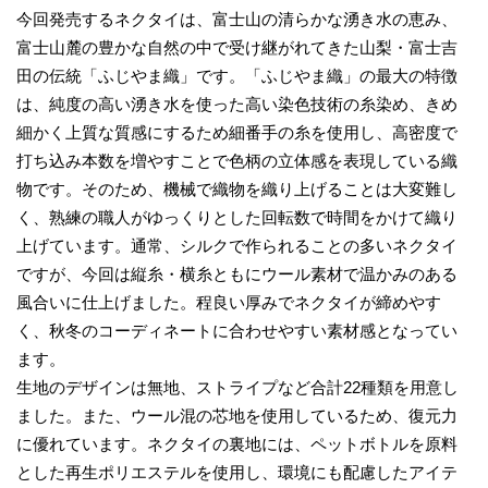
今回発売するネクタイは、富士山の清らかな湧き水の恵み、
富士山麓の豊かな自然の中で受け継がれてきた山梨・富士吉
田の伝統「ふじやま織」です。「ふじやま織」の最大の特徴
は、純度の高い湧き水を使った高い染色技術の糸染め、きめ
細かく上質な質感にするため細番手の糸を使用し、高密度で
打ち込み本数を増やすことで色柄の立体感を表現している織
物です。そのため、機械で織物を織り上げることは大変難し
く、熟練の職人がゆっくりとした回転数で時間をかけて織り
上げています。通常、シルクで作られることの多いネクタイ
ですが、今回は縦糸・横糸ともにウール素材で温かみのある
風合いに仕上げました。程良い厚みでネクタイが締めやす
く、秋冬のコーディネートに合わせやすい素材感となってい
ます。
生地のデザインは無地、ストライプなど合計22種類を用意し
ました。また、ウール混の芯地を使用しているため、復元力
に優れています。ネクタイの裏地には、ペットボトルを原料
とした再生ポリエステルを使用し、環境にも配慮したアイテ