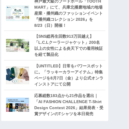
神戸最大級のフードホール「TOOTH
MART」にて、兵庫北播磨地域の地場
産業・播州織のファッションイベント
『播州織コレクション 2026』を
8/23（日）開催！
【SNS総再生回数913万回越え】
「L.C.Lクーラージャケット」200名
以上の女性による炎天下での着用検証
を経て製品化
【UNTITLED】日常をパワースポット
に。「ラッキーカラーアイテム」特集
ページを8月7日（金）より公式オンラ
インストアにて公開
応募総数183点から21作品を選出｜
「AI FASHION CHALLENGE T-Shirt
Design Contest 2026」結果発表・受
賞デザインのTシャツを本日発売