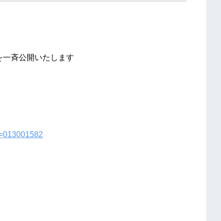
ムを一斉公開いたします
No=013001582