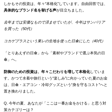
しかもその投資は、年々“本格化”しています。自由回答では、
具体的なブランド名を挙げる声
が目立ちました。
去年までは安価なもので済ませていたが、今年はサンバリア
を買った（50代）
コカゲプラスという東レの生地を使った日傘にした（40代）
「とりあえずの日傘」から「素材やブランドで選ぶ本気の日
傘」へ。
防御のための投資は、年々こだわりを増して本格化
していま
す。かつて水着や旅行という“楽しみ”に向かっていた夏のお金
は、日傘・エアコン・冷却グッズという“身を守るコスト”へと
置き換わりました。
Q. 今年の夏、あなたが「ここは一番お金をかける」と思う対
策カテゴリーは？