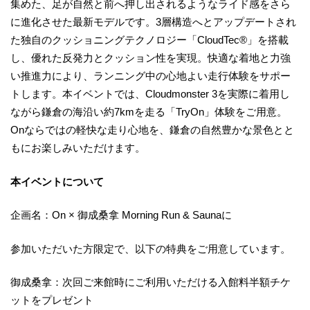
集めた、足が自然と前へ押し出されるようなライド感をさら
に進化させた最新モデルです。3層構造へとアップデートされ
た独自のクッショニングテクノロジー「CloudTec®」を搭載
し、優れた反発力とクッション性を実現。快適な着地と力強
い推進力により、ランニング中の心地よい走行体験をサポー
トします。本イベントでは、Cloudmonster 3を実際に着用し
ながら鎌倉の海沿い約7kmを走る「TryOn」体験をご用意。
Onならではの軽快な走り心地を、鎌倉の自然豊かな景色とと
もにお楽しみいただけます。
本イベントについて
企画名：On × 御成桑拿 Morning Run & Saunaに
参加いただいた方限定で、以下の特典をご用意しています。
御成桑拿：次回ご来館時にご利用いただける入館料半額チケ
ットをプレゼント