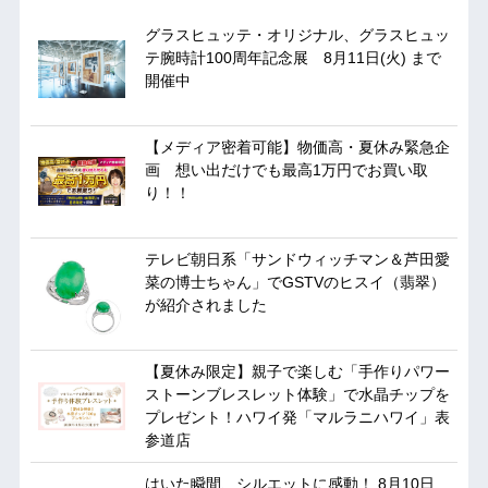
グラスヒュッテ・オリジナル、グラスヒュッ
テ腕時計100周年記念展 8月11日(火) まで
開催中
【メディア密着可能】物価高・夏休み緊急企
画 想い出だけでも最高1万円でお買い取
り！！
テレビ朝日系「サンドウィッチマン＆芦田愛
菜の博士ちゃん」でGSTVのヒスイ（翡翠）
が紹介されました
【夏休み限定】親子で楽しむ「手作りパワー
ストーンブレスレット体験」で水晶チップを
プレゼント！ハワイ発「マルラニハワイ」表
参道店
はいた瞬間、シルエットに感動！ 8月10日