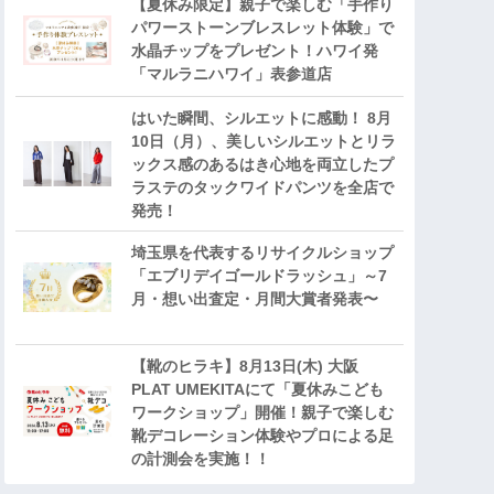
【夏休み限定】親子で楽しむ「手作り
パワーストーンブレスレット体験」で
水晶チップをプレゼント！ハワイ発
「マルラニハワイ」表参道店
はいた瞬間、シルエットに感動！ 8月
10日（月）、美しいシルエットとリラ
ックス感のあるはき心地を両立したプ
ラステのタックワイドパンツを全店で
発売！
埼玉県を代表するリサイクルショップ
「エブリデイゴールドラッシュ」～7
月・想い出査定・月間大賞者発表〜
【靴のヒラキ】8月13日(木) 大阪
PLAT UMEKITAにて「夏休みこども
ワークショップ」開催！親子で楽しむ
靴デコレーション体験やプロによる足
の計測会を実施！！