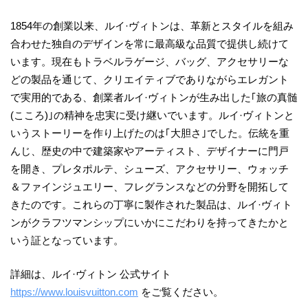
1854年の創業以来、ルイ·ヴィトンは、革新とスタイルを組み
合わせた独自のデザインを常に最高級な品質で提供し続けて
います。現在もトラベルラゲージ、バッグ、アクセサリーな
どの製品を通じて、クリエイティブでありながらエレガント
で実用的である、創業者ルイ·ヴィトンが生み出した｢旅の真髄
(こころ)｣の精神を忠実に受け継いでいます。ルイ·ヴィトンと
いうストーリーを作り上げたのは｢大胆さ｣でした。伝統を重
んじ、歴史の中で建築家やアーティスト、デザイナーに門戸
を開き、プレタポルテ、シューズ、アクセサリー、ウォッチ
＆ファインジュエリー、フレグランスなどの分野を開拓して
きたのです。これらの丁寧に製作された製品は、ルイ·ヴィト
ンがクラフツマンシップにいかにこだわりを持ってきたかと
いう証となっています。
詳細は、ルイ·ヴィトン 公式サイト
https://www.louisvuitton.com
をご覧ください。