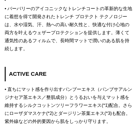
• バーバリーのアイコニックなトレンチコートの革新的な生地
に着想を得て開発されたトレンチ プロテクト テクノロジー
は、水や湿気、汗、熱への高い耐久性と、快適な付け心地の
両方を叶えるウェザープロテクションを提供します。薄くて
通気性のあるフィルムで、長時間マットで潤いのある肌を持
続します。
ACTIVE CARE
• 直ちにマット感を作り出すバンブーエキス（バンブサアルン
ジナセア茎エキス／整肌成分）とうるおいを与えマット感を
維持するシルクコットンツリーフラワーエキス(*1)配合。さら
にローザダマスケナ(*2)とダージリン茶葉エキス(*3)も配合。
紫外線などの外的要因から肌をしっかり守ります。