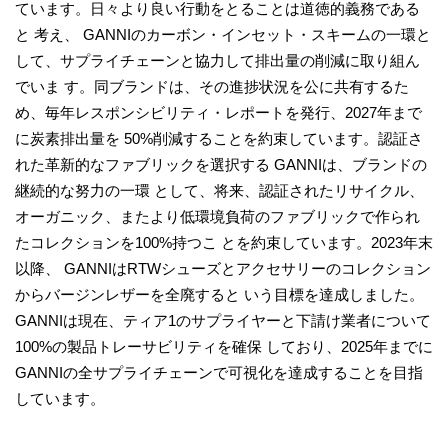
ています。日々より良い行動をとることは道徳的義務である
と 考え、 GANNIのカーボン・インセット・スキームの一環と
して、サプライチェーンと協力して排出量の削減に取り組ん
でいま す。同ブランドは、その進捗状況を公に共有するた
め、毎年レスポンシビリティ・レポートを発行、2027年まで
に炭素排出量を 50%削減することを約束しています。認証さ
れた革新的なファブリックを選択する GANNIは、ブランドの
継続的な努力の一環 として、将来、認証されたリサイクル、
オーガニック、またより低環境負荷のファブリックで作られ
たコレクションを100%持つこ とを約束しています。2023年末
以降、 GANNIはRTWシューズとアクセサリーのコレクション
からバージンレザーを全廃すると いう目標を達成しました。
GANNIは現在、ティア1のサプライヤーと下請け業者について
100%の製品トレーサビリティを確保 しており、2025年までに
GANNIの全サプライチェーンで可視化を達成することを目指
しています。