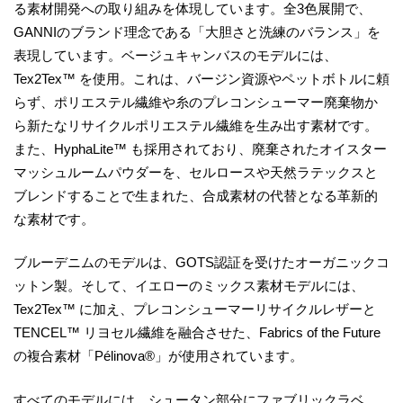
る素材開発への取り組みを体現しています。全3色展開で、
GANNIのブランド理念である「大胆さと洗練のバランス」を
表現しています。ベージュキャンバスのモデルには、
Tex2Tex™ を使用。これは、バージン資源やペットボトルに頼
らず、ポリエステル繊維や糸のプレコンシューマー廃棄物か
ら新たなリサイクルポリエステル繊維を生み出す素材です。
また、HyphaLite™ も採用されており、廃棄されたオイスター
マッシュルームパウダーを、セルロースや天然ラテックスと
ブレンドすることで生まれた、合成素材の代替となる革新的
な素材です。
ブルーデニムのモデルは、GOTS認証を受けたオーガニックコ
ットン製。そして、イエローのミックス素材モデルには、
Tex2Tex™ に加え、プレコンシューマーリサイクルレザーと
TENCEL™ リヨセル繊維を融合させた、Fabrics of the Future
の複合素材「Pélinova®」が使用されています。
すべてのモデルには、シュータン部分にファブリックラベ