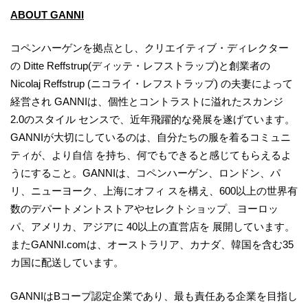
ABOUT GANNI
コペンハーゲンを拠点とし、クリエイティブ・ディレクター
の Ditte Reffstrup(ディッテ・レフストラップ)と創業者の
Nicolaj Reffstrup (ニコライ・レフストラップ) の夫妻によって
経営され GANNIは、個性とコントラストに溢れたスカンジ
2.0のスタイル センスで、近年飛躍的な発展を遂げています。
GANNIが大切にしているのは、自分たちの服を着るコミュニ
ティが、より自信 を持ち、何でもできると感じてもらえるよ
うにすること。GANNIは、コペンハーゲン、ロンドン、パ
リ、ニューヨーク、上海にオフィ スを構え、600以上の世界有
数のデパートメントストアやセレクトショップ、ヨーロッ
パ、アメリカ、アジアに 40以上の直営店を 展開しています。
またGANNI.comは、オーストラリア、カナダ、韓国を含む35
カ国に配送しています。
GANNIはBコープ認定企業であり、最も責任ある企業を目指し