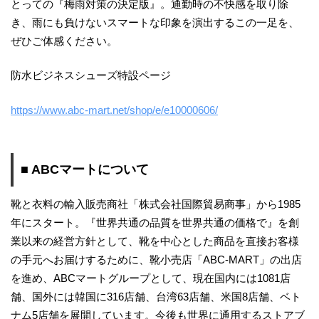
とっての『梅雨対策の決定版』。通勤時の不快感を取り除
き、雨にも負けないスマートな印象を演出するこの一足を、
ぜひご体感ください。
防水ビジネスシューズ特設ページ
https://www.abc-mart.net/shop/e/e10000606/
■ ABCマートについて
靴と衣料の輸入販売商社「株式会社国際貿易商事」から1985
年にスタート。『世界共通の品質を世界共通の価格で』を創
業以来の経営方針として、靴を中心とした商品を直接お客様
の手元へお届けするために、靴小売店「ABC-MART」の出店
を進め、ABCマートグループとして、現在国内には1081店
舗、国外には韓国に316店舗、台湾63店舗、米国8店舗、ベト
ナム5店舗を展開しています。今後も世界に通用するストアブ