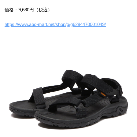
価格：9,680円（税込）
https://www.abc-mart.net/shop/g/g6284470001049/