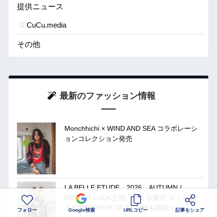
提供ニュース
CuCu.media
その他
最新のファッション情報
Monchhichi × WIND AND SEA コラボレーシ
ョンコレクション発売
LA BELLE ETUDE、2026 AUTUMN /
WINTER LOOK公開。ルミネ新宿 ルミネ2に
て期間限定POP UP STOREも開催！
フォロー
Google検索
URLコピー
記事をシェア