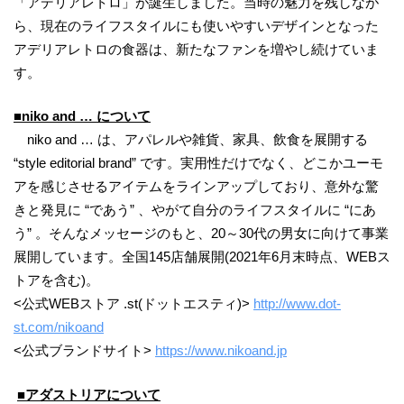
「アデリアレトロ」が誕生しました。当時の魅力を残しなが
ら、現在のライフスタイルにも使いやすいデザインとなった
アデリアレトロの食器は、新たなファンを増やし続けていま
す。
■niko and … について
niko and … は、アパレルや雑貨、家具、飲食を展開する
“style editorial brand” です。実用性だけでなく、どこかユーモ
アを感じさせるアイテムをラインアップしており、意外な驚
きと発見に “であう” 、やがて自分のライフスタイルに “にあ
う” 。そんなメッセージのもと、20～30代の男女に向けて事業
展開しています。全国145店舗展開(2021年6月末時点、WEBス
トアを含む)。
<公式WEBストア .st(ドットエスティ)>
http://www.dot-
st.com/nikoand
<公式ブランドサイト>
https://www.nikoand.jp
■アダストリアについて