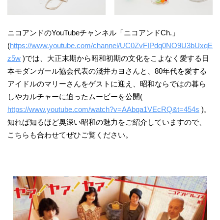
ニコアンドのYouTubeチャンネル「ニコアンドCh.」
(
https://www.youtube.com/channel/UC0ZvFIPdq0NO9U3bUxqE
z5w
)では、大正末期から昭和初期の文化をこよなく愛する日
本モダンガール協会代表の淺井カヨさんと、80年代を愛する
アイドルのマリーさんをゲストに迎え、昭和ならではの暮ら
しやカルチャーに迫ったムービーを公開(
https://www.youtube.com/watch?v=AAbqa1VEcRQ&t=454s
)。
知れば知るほど奥深い昭和の魅力をご紹介していますので、
こちらも合わせてぜひご覧ください。