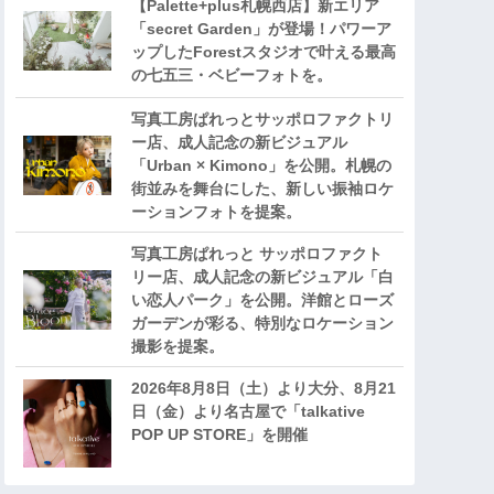
【Palette+plus札幌西店】新エリア
「secret Garden」が登場！パワーア
ップしたForestスタジオで叶える最高
の七五三・ベビーフォトを。
写真工房ぱれっとサッポロファクトリ
ー店、成人記念の新ビジュアル
「Urban × Kimono」を公開。札幌の
街並みを舞台にした、新しい振袖ロケ
ーションフォトを提案。
写真工房ぱれっと サッポロファクト
リー店、成人記念の新ビジュアル「白
い恋人パーク」を公開。洋館とローズ
ガーデンが彩る、特別なロケーション
撮影を提案。
2026年8月8日（土）より大分、8月21
日（金）より名古屋で「talkative
POP UP STORE」を開催