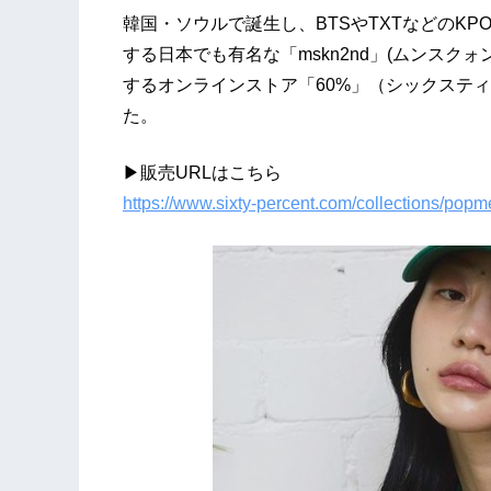
韓国・ソウルで誕生し、BTSやTXTなどのK
する日本でも有名な「mskn2nd」(ムンスク
するオンラインストア「60%」（シックステ
た。
▶︎販売URLはこちら
https://www.sixty-percent.com/collections/popm