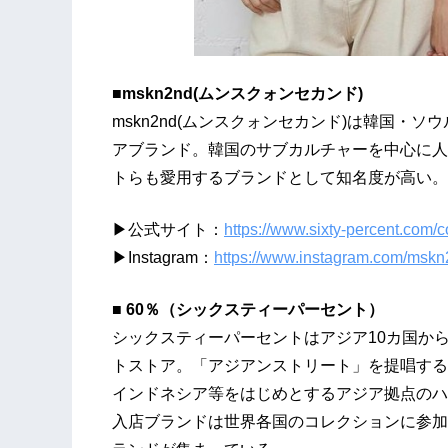
■mskn2nd(ムンスクォンセカンド)
mskn2nd(ムンスクォンセカンド)は韓国・
アブランド。韓国のサブカルチャーを中心に人気
トらも愛用するブランドとして知名度が高い。
▶公式サイト：
https://www.sixty-percent.com/
▶Instagram：
https://www.instagram.com/mskn
■ 60％（シックスティーパーセント）
シックスティーパーセントはアジア10カ国から
トストア。「アジアンストリート」を提唱する
インドネシア等をはじめとするアジア拠点のハ
入店ブランドは世界各国のコレクションに参加