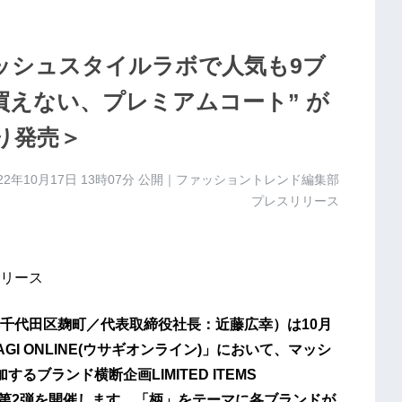
弾】マッシュスタイルラボで人気も9ブ
買えない、プレミアムコート” が
より発売＞
22年10月17日 13時07分
公開｜ファッショントレンド編集部
プレスリリース
リース
千代田区麹町／代表取締役社長：近藤広幸）は10月
GI ONLINE(ウサギオンライン)」において、マッシ
ブランド横断企画LIMITED ITEMS
ラボ)」第2弾を開催します。「柄」をテーマに各ブランドが