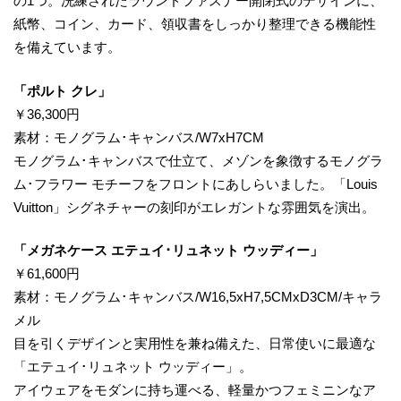
の1つ。洗練されたラウンドファスナー開閉式のデザインに、
紙幣、コイン、カード、領収書をしっかり整理できる機能性
を備えています。
​「ポルト クレ」
￥36,300円
素材：モノグラム･キャンバス/W7xH7CM
モノグラム･キャンバスで仕立て、メゾンを象徴するモノグラ
ム･フラワー モチーフをフロントにあしらいました。「Louis
Vuitton」シグネチャーの刻印がエレガントな雰囲気を演出。
​「メガネケース エテュイ･リュネット ウッディー」
￥61,600円
素材：モノグラム･キャンバス/W16,5xH7,5CMxD3CM/キャラ
メル
目を引くデザインと実用性を兼ね備えた、日常使いに最適な
「エテュイ･リュネット ウッディー」。
アイウェアをモダンに持ち運べる、軽量かつフェミニンなア