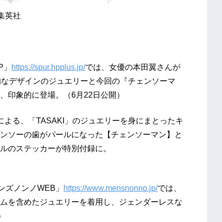
集英社
P」
https://spur.hpplus.jp/
では、⼥優の本⽥翼さんが
表的なデザインのジュエリーと今回の『チェンソーマ
、印象的に登場。（6月22日公開）
よる、「TASAKI」のジュエリーを⾝にまとったキ
ンソーの⻭がパールになった【チェンソーマン】と
ルのステッカーが特別付録に。
ンズノンノWEB」
https://www.mensnonno.jp/
では、
ムを含めたジュエリーを着⽤し、ジェンダーレスな
）