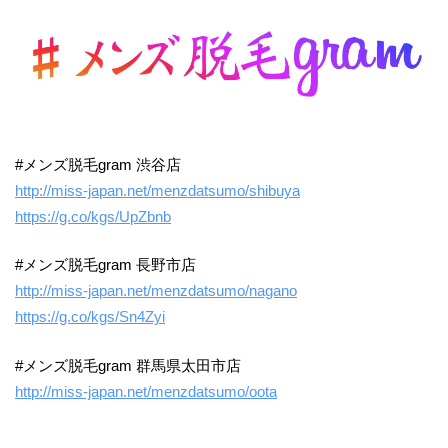
#メンズ脱毛gram 渋谷店
http://miss-japan.net/menzdatsumo/shibuya
https://g.co/kgs/UpZbnb
#メンズ脱毛gram 長野市店
http://miss-japan.net/menzdatsumo/nagano
https://g.co/kgs/Sn4Zyi
#メンズ脱毛gram 群馬県太田市店
http://miss-japan.net/menzdatsumo/oota