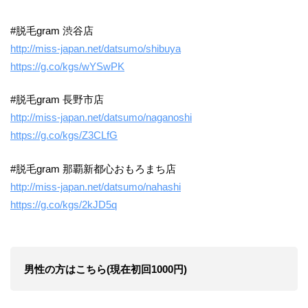
#脱毛gram 渋谷店
http://miss-japan.net/datsumo/shibuya
https://g.co/kgs/wYSwPK
#脱毛gram 長野市店
http://miss-japan.net/datsumo/naganoshi
https://g.co/kgs/Z3CLfG
#脱毛gram 那覇新都心おもろまち店
http://miss-japan.net/datsumo/nahashi
https://g.co/kgs/2kJD5q
男性の方はこちら(現在初回1000円)