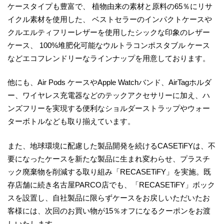
ケースタイプも豊富で、 植物由来の素材と原料の65％にリサ
イクル素材を使用した、 ベストセラーのインパクトケースや
クルエルティフリーレザーを使用したシックな印象のレザー
ケース、 100%堆肥化可能なウルトラコンポスタブル ケース
などエコフレンドリーなラインナップを用意しております。
他にも、Air Pods ケースやApple Watchバンド、AirTagホルダ
ー、ワイヤレス充電器などのテックアクセサリーに加え、ハ
ンズフリーを実現する便利なショルダーストラップやウォー
ターボトルなども取り揃えています。
また、地球環境に配慮した製品開発を続けるCASETiFYは、不
要になったケースを新たな製品に生まれ変わらせ、プラスチ
ック廃棄物を削減する取り組み「RECASETiFY」を実施。既
存店舗に続き名古屋PARCO店でも、「RECASETiFY」ボック
スを設置し、自社製品に限らずケースをお戻しいただいたお
客様には、次回のお買い物が15％オフになるクーポンをお渡
しいたします。