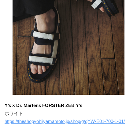
Y’s × Dr. Martens FORSTER ZEB Y’s
ホワイト
https://theshopyohjiyamamoto.jp/shop/g/gYW-E01-700-1-01/