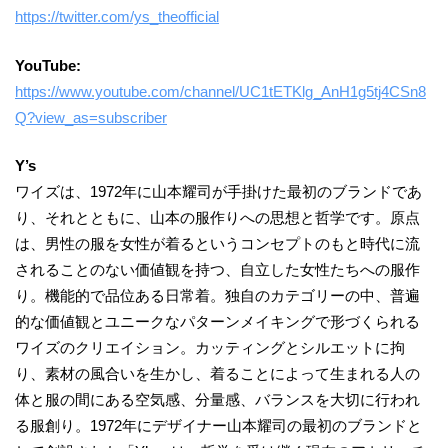
https://twitter.com/ys_theofficial
YouTube:
https://www.youtube.com/channel/UC1tETKlg_AnH1g5tj4CSn8
Q?view_as=subscriber
Y’s
ワイズは、1972年に山本耀司が手掛けた最初のブランドであ
り、それとともに、山本の服作りへの思想と哲学です。原点
は、男性の服を女性が着るというコンセプトのもと時代に流
されることのない価値観を持つ、自立した女性たちへの服作
り。機能的で品位ある日常着。独自のカテゴリーの中、普遍
的な価値観とユニークなパターンメイキングで形づくられる
ワイズのクリエイション。カッティングとシルエットに拘
り、素材の風合いを生かし、着ることによって生まれる人の
体と服の間にある空気感、分量感、バランスを大切に行われ
る服創り。1972年にデザイナー山本耀司の最初のブランドと