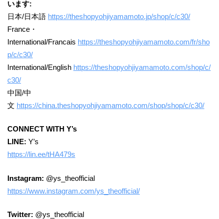
います:
日本/日本語
https://theshopyohjiyamamoto.jp/shop/c/c30/
France・
International/Francais
https://theshopyohjiyamamoto.com/fr/sho
p/c/c30/
International/English
https://theshopyohjiyamamoto.com/shop/c/
c30/
中国/中
文
https://china.theshopyohjiyamamoto.com/shop/shop/c/c30/
CONNECT WITH Y’s
LINE:
Y’s
https://lin.ee/tHA479s
Instagram:
@ys_theofficial
https://www.instagram.com/ys_theofficial/
Twitter:
@ys_theofficial