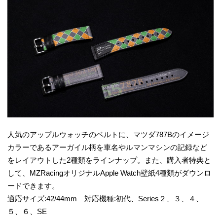
人気のアップルウォッチのベルトに、マツダ787Bのイメージ
カラーであるアーガイル柄を車名やルマンマシンの記録など
をレイアウトした2種類をラインナップ。また、購入者特典と
して、MZRacingオリジナルApple Watch壁紙4種類がダウンロ
ードできます。
適応サイズ:42/44mm 対応機種:初代、Series２、３、４、
５、６、SE