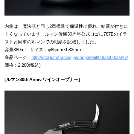
内側は、魔法瓶と同じ2重構造で保温性に優れ、結露が付きに
くくなっています。ルマン優勝30周年公式ロゴに787Bのイラ
ストと同車のルマンでの戦績を記載しました。
容量380ml サイズ：φ85mm×h83mm
商品ページ
http://store.mzracing.jp/shopdetail/000000000947/
価格：2,200(税込)
[ルマン30th Anniv.ワインオープナー]