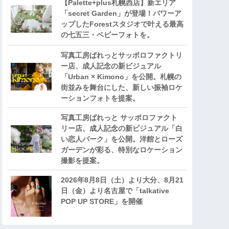
【Palette+plus札幌西店】新エリア
「secret Garden」が登場！パワーア
ップしたForestスタジオで叶える最高
の七五三・ベビーフォトを。
写真工房ぱれっとサッポロファクトリ
ー店、成人記念の新ビジュアル
「Urban × Kimono」を公開。札幌の
街並みを舞台にした、新しい振袖ロケ
ーションフォトを提案。
写真工房ぱれっと サッポロファクト
リー店、成人記念の新ビジュアル「白
い恋人パーク」を公開。洋館とローズ
ガーデンが彩る、特別なロケーション
撮影を提案。
2026年8月8日（土）より大分、8月21
日（金）より名古屋で「talkative
POP UP STORE」を開催