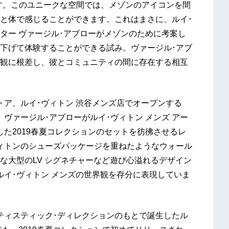
す。このユニークな空間では、メゾンのアイコンを間
と体で感じることができます。これはまさに、ルイ･
クター ヴァージル･アブローがメゾンのために考案し
下げて体験することができる試み。ヴァージル･アブ
観に根差し、彼とコミュニティの間に存在する相互
トア、ルイ･ヴィトン 渋谷メンズ店でオープンする
ヴァージル･アブローがルイ･ヴィトン メンズ アー
た2019春夏コレクションのセットを彷彿させるレ
ィトンのシューズパッケージを重ねたようなウォール
な大型のLV シグネチャーなど遊び心溢れるデザイン
ルイ･ヴィトン メンズの世界観を存分に表現していま
ティスティック･ディレクションのもとで誕生したル