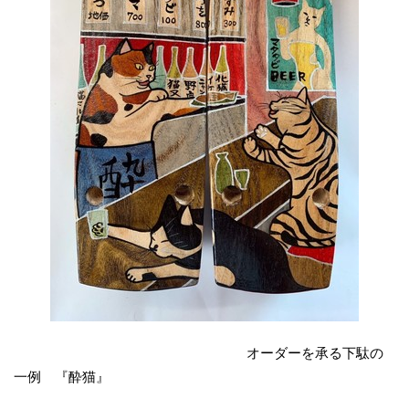
オーダーを承る下駄の
一例 『酔猫』