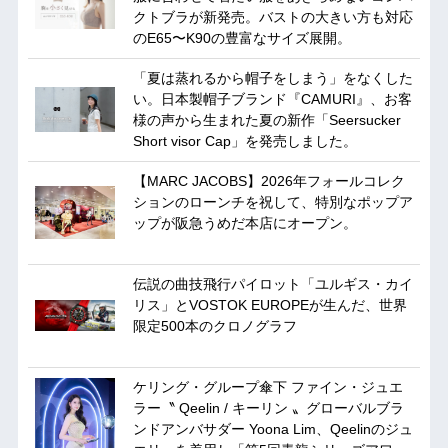
クトブラが新発売。バストの大きい方も対応
のE65〜K90の豊富なサイズ展開。
「夏は蒸れるから帽子をしまう」をなくした
い。日本製帽子ブランド『CAMURI』、お客
様の声から生まれた夏の新作「Seersucker
Short visor Cap」を発売しました。
【MARC JACOBS】2026年フォールコレク
ションのローンチを祝して、特別なポップア
ップが阪急うめだ本店にオープン。
伝説の曲技飛行パイロット「ユルギス・カイ
リス」とVOSTOK EUROPEが生んだ、世界
限定500本のクロノグラフ
ケリング・グループ傘下 ファイン・ジュエ
ラー〝 Qeelin / キーリン 〟グローバルブラ
ンドアンバサダー Yoona Lim、Qeelinのジュ