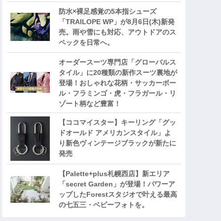
防水×裸足感覚の5本指シューズ
「TRAILOPE WP」が8月6日(木)新発
売。雨や雪にも対応、アウトドアのス
ペックを日常へ。
オーダースーツ専門店「グローバルス
タイル」に20種類の新作スーツ裏地が
登場！おしゃれな花柄・サッカーボー
ル・フラミンゴ・虎・フラガール・リ
ゾート柄など豊富！
【ココマイスター】キーリング「グッ
ドオールド アメリカンスタイル」よ
り新色ヴィンテージブラックが新たに
発売
【Palette+plus札幌西店】新エリア
「secret Garden」が登場！パワーア
ップしたForestスタジオで叶える最高
の七五三・ベビーフォトを。