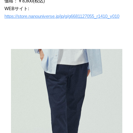
価格：￥8,800(税込)
WEBサイト:
https://store.nanouniverse.jp/jp/g/g6681127055_r1410_y010