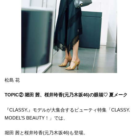
松島 花
TOPIC② 堀田 茜、桜井玲香(元乃木坂46)の眼福♡ 夏メーク
『CLASSY.』モデルが大集合するビューティ特集「CLASSY.
MODEL’S BEAUTY！」では、
堀田 茜と桜井玲香(元乃木坂46)も登場。