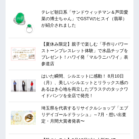
テレビ朝日系「サンドウィッチマン＆芦田愛
菜の博士ちゃん」でGSTVのヒスイ（翡翠）
が紹介されました
【夏休み限定】親子で楽しむ「手作りパワー
ストーンブレスレット体験」で水晶チップを
プレゼント！ハワイ発「マルラニハワイ」表
参道店
はいた瞬間、シルエットに感動！ 8月10日
（月）、美しいシルエットとリラックス感の
あるはき心地を両立したプラステのタックワ
イドパンツを全店で発売！
埼玉県を代表するリサイクルショップ「エブ
リデイゴールドラッシュ」～7月・想い出査
定・月間大賞者発表〜