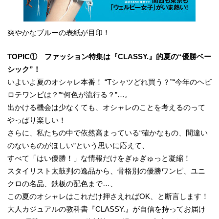
爽やかなブルーの表紙が目印！
TOPIC① ファッション特集は『CLASSY.』的夏の“優勝ベー
シック”！
いよいよ夏のオシャレ本番！ “Tシャツどれ買う？”“今年のヘビ
ロテワンピは？”“何色が流行る？”…。
出かける機会は少なくても、オシャレのことを考えるのって
やっぱり楽しい！
さらに、私たちの中で依然高まっている“確かなもの、間違い
のないものがほしい”という思いに応えて、
すべて「はい優勝！」な情報だけをぎゅぎゅっと凝縮！
スタイリスト太鼓判の逸品から、骨格別の優勝ワンピ、ユニ
クロの名品、鉄板の配色まで…、
この夏のオシャレはこれだけ押さえればOK、と断言します！
大人カジュアルの教科書『CLASSY.』が自信を持ってお届け