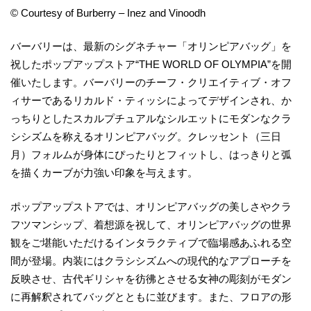
© Courtesy of Burberry – Inez and Vinoodh
バーバリーは、最新のシグネチャー「オリンピアバッグ」を
祝したポップアップストア“THE WORLD OF OLYMPIA”を開
催いたします。バーバリーのチーフ・クリエイティブ・オフ
ィサーであるリカルド・ティッシによってデザインされ、か
っちりとしたスカルプチュアルなシルエットにモダンなクラ
シシズムを称えるオリンピアバッグ。クレッセント（三日
月）フォルムが身体にぴったりとフィットし、はっきりと弧
を描くカーブが力強い印象を与えます。
ポップアップストアでは、オリンピアバッグの美しさやクラ
フツマンシップ、着想源を祝して、オリンピアバッグの世界
観をご堪能いただけるインタラクティブで臨場感あふれる空
間が登場。内装にはクラシシズムへの現代的なアプローチを
反映させ、古代ギリシャを彷彿とさせる女神の彫刻がモダン
に再解釈されてバッグとともに並びます。また、フロアの形