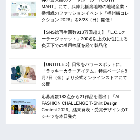
MART」にて、兵庫北播磨地域の地場産業・
播州織のファッションイベント『播州織コレ
クション 2026』を8/23（日）開催！
【SNS総再生回数913万回越え】「L.C.Lク
ーラージャケット」200名以上の女性による
炎天下での着用検証を経て製品化
【UNTITLED】日常をパワースポットに。
「ラッキーカラーアイテム」特集ページを8
月7日（金）より公式オンラインストアにて
公開
応募総数183点から21作品を選出｜「AI
FASHION CHALLENGE T-Shirt Design
Contest 2026」結果発表・受賞デザインのT
シャツを本日発売