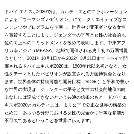
ドバイ エキスポ2020では、カルティエとのコラボレーション
による「ウーマンズ パビリオン」にて、クリエイティブなコ
ンテンツやプログラムを企画し、世界中で変革者となる女性
を賞賛することにより、ジェンダーの平等と女性の社会的地
位の向上へのコミットメントを改めて表明します。中東アフ
リカ南アジア（MEASA）地域で開催される史上初の万国博覧
会として、2021年10月1日から2022年3月31日までドバイで開
催されるドバイエキスポ2020は、1900年代以来初となる、女
性をテーマとしたパビリオンが設置される万国博覧会となり
ます。世界全体の持続可能な開発目標（SDGs）と平和で豊か
な世界の実現は、ジェンダーの平等と女性の社会的地位の向
上なしには達成できないという共通の信条のもと、ドバイ エ
キスポ2020とカルティエは、より公平で公正な世界の構築の
ために、あらゆる分野における女性の完全かつ平等な参加が
不可欠であるということを世界に伝えます。