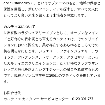
and Sustainability）」というサブテーマのもと、地球の保存と
保護を目指し、新しいフロンティアを探求し、すべての人に
とってより良い未来を築くよう来場者を刺激します。
カルティエについて
世界有数のラグジュアリーメゾンとして、オープンなマイン
ドと好奇心の代名詞とも言えるカルティエは、そのクリエイ
ションにおいて際立ち、美が存在するあらゆるところでその
美を明らかにします。ジュエリー、ファインジュエリー、ウ
ォッチ、フレグランス、レザーグッズ、アクセサリーといっ
たカルティエのクリエイションは、たぐい稀なクラフツマン
シップと時代を超えたシグネチャーとの融合を象徴するもの
です。現在メゾンは世界中に265店のブティックを擁していま
す。
お問合せ先
カルティエ カスタマー サービスセンター 0120-301-757