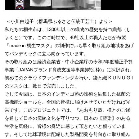
＜小川由起子（群馬県ふるさと伝統工芸士）より＞
私たちの桐生市は、1300年以上の織物の歴史を持つ織都（し
ょくと）です。このご時世で、40社以上の職人たちが布製
「made in 桐生マスク」の制作にいち早く取り組み地域をあげ
てパンデミックに立ち向かっています。
その取り組みは経済産業省・中小企業庁の令和2年度補正予算
事業「JAPANブランド育成支援等事業(特別枠)」に採択され、
初めてのクラウドファンディングを行い、染と織 K U N U G I
のマスクは、数日で完売しました。
そして今回は、日本のインディゴ藍の技術を結集した抗菌の
高機能ショールを、全国の皆様に届けさせていただければ光
栄です。このプロジェクトでは、『あおもり藍』様とのご縁
を通じて日本の伝統文化を守りつつ、日本の【藍染】のある
生活を気軽に、皆様の身近に感じて頂きたいと願っていま
す。そして地球環境に配慮した製品開発を前向きに取り組ん