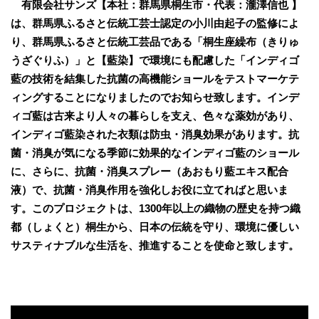
有限会社サンズ【本社：群馬県桐生市・代表：瀧澤信也 】
は、群馬県ふるさと伝統工芸士認定の小川由起子の監修によ
り、群馬県ふるさと伝統工芸品である「桐生座繰布（きりゅ
うざぐりふ）」と【藍染】で環境にも配慮した「インディゴ
藍の技術を結集した抗菌の高機能ショールをテストマーケテ
ィングすることになりましたのでお知らせ致します。インデ
ィゴ藍は古来より人々の暮らしを支え、色々な薬効があり、
インディゴ藍染された衣類は防虫・消臭効果があります。抗
菌・消臭が気になる季節に効果的なインディゴ藍のショール
に、さらに、抗菌・消臭スプレー（あおもり藍エキス配合
液）で、抗菌・消臭作用を強化しお役に立てればと思いま
す。このプロジェクトは、1300年以上の織物の歴史を持つ織
都（しょくと）桐生から、日本の伝統を守り、環境に優しい
サスティナブルな生活を、推進することを使命と致します。