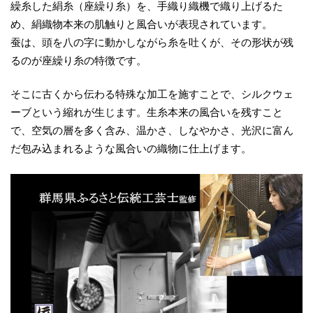
繰糸した絹糸（座繰り糸）を、手織り織機で織り上げるた
め、絹織物本来の肌触りと風合いが表現されています。
蚕は、頭を八の字に動かしながら糸を吐くが、その形状が残
るのが座繰り糸の特徴です。
そこに古くから伝わる特殊な加工を施すことで、シルクウェ
ーブという縮れが生じます。生糸本来の風合いを残すこと
で、空気の層を多く含み、温かさ、しなやかさ、光沢に富ん
だ包み込まれるような風合いの織物に仕上げます。