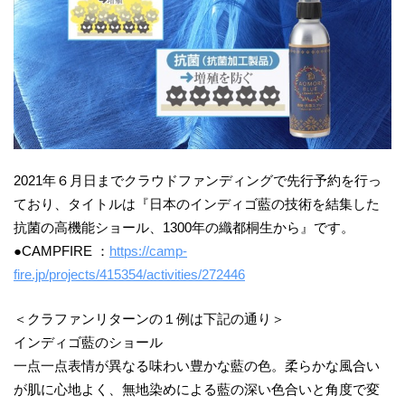
2021年６月日までクラウドファンディングで先行予約を行っ
ており、タイトルは『日本のインディゴ藍の技術を結集した
抗菌の高機能ショール、1300年の織都桐生から』です。
●CAMPFIRE ：
https://camp-
fire.jp/projects/415354/activities/272446
＜クラファンリターンの１例は下記の通り＞
インディゴ藍のショール
一点一点表情が異なる味わい豊かな藍の色。柔らかな風合い
が肌に心地よく、無地染めによる藍の深い色合いと角度で変