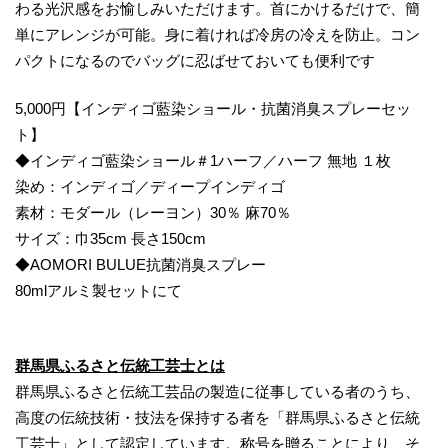
わる光沢感をお愉しみいただけます。首にかけるだけで、簡
単にアレンジが可能。身に着ければ冷房の冷えを防止。コン
パクトになるのでバッグに忍ばせておいても便利です
5,000円【インディゴ藍染ショール・抗菌消臭スプレーセッ
ト】
◆インディゴ藍染ショール＃1ハーフ／ハーフ 無地 １枚
染め：インディゴ／ディープインディゴ
素材：モダール（レーヨン）30％ 麻70％
サイズ：巾35cm 長さ150cm
◆AOMORI BULUE抗菌消臭スプレー
80mlアルミ製セットにて
群馬県ふるさと伝統工芸士とは
群馬県ふるさと伝統工芸品の製造に従事している者のうち、
高度の伝統技術・技法を保持する者を「群馬県ふるさと伝統
工芸士」として認定しています。称号を贈ることにより、そ