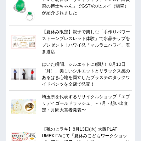
菜の博士ちゃん」でGSTVのヒスイ（翡翠）
が紹介されました
【夏休み限定】親子で楽しむ「手作りパワー
ストーンブレスレット体験」で水晶チップを
プレゼント！ハワイ発「マルラニハワイ」表
参道店
はいた瞬間、シルエットに感動！ 8月10日
（月）、美しいシルエットとリラックス感の
あるはき心地を両立したプラステのタックワ
イドパンツを全店で発売！
埼玉県を代表するリサイクルショップ「エブ
リデイゴールドラッシュ」～7月・想い出査
定・月間大賞者発表〜
【靴のヒラキ】8月13日(木) 大阪PLAT
UMEKITAにて「夏休みこどもワークショッ