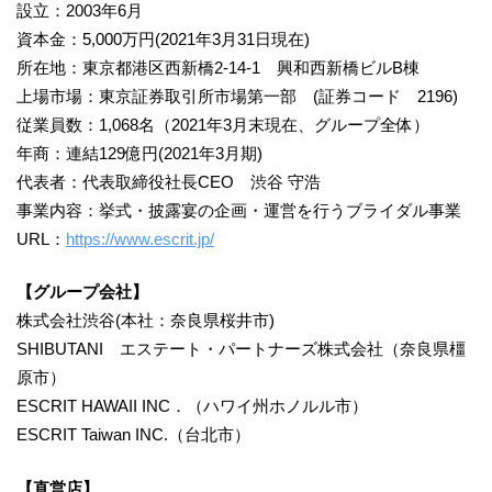
設立：2003年6月
資本金：5,000万円(2021年3月31日現在)
所在地：東京都港区西新橋2-14-1 興和西新橋ビルB棟
上場市場：東京証券取引所市場第一部 (証券コード 2196)
従業員数：1,068名（2021年3月末現在、グループ全体）
年商：連結129億円(2021年3月期)
代表者：代表取締役社長CEO 渋谷 守浩
事業内容：挙式・披露宴の企画・運営を行うブライダル事業
URL：
https://www.escrit.jp/
【グループ会社】
株式会社渋谷(本社：奈良県桜井市)
SHIBUTANI エステート・パートナーズ株式会社（奈良県橿
原市）
ESCRIT HAWAII INC．（ハワイ州ホノルル市）
ESCRIT Taiwan INC.（台北市）
【直営店】