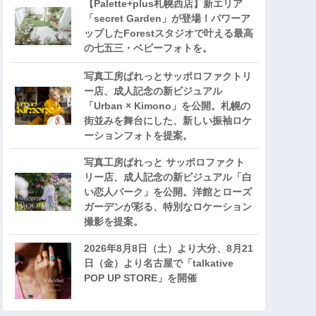
【Palette+plus札幌西店】新エリア
「secret Garden」が登場！パワーア
ップしたForestスタジオで叶える最高
の七五三・ベビーフォトを。
写真工房ぱれっとサッポロファクトリ
ー店、成人記念の新ビジュアル
「Urban × Kimono」を公開。札幌の
街並みを舞台にした、新しい振袖ロケ
ーションフォトを提案。
写真工房ぱれっと サッポロファクト
リー店、成人記念の新ビジュアル「白
い恋人パーク」を公開。洋館とローズ
ガーデンが彩る、特別なロケーション
撮影を提案。
2026年8月8日（土）より大分、8月21
日（金）より名古屋で「talkative
POP UP STORE」を開催