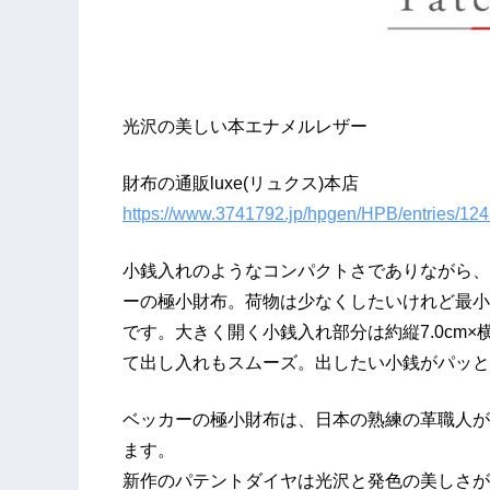
光沢の美しい本エナメルレザー
財布の通販luxe(リュクス)本店
https://www.3741792.jp/hpgen/HPB/entries/124
小銭入れのようなコンパクトさでありながら、
ーの極小財布。荷物は少なくしたいけれど最小
です。大きく開く小銭入れ部分は約縦7.0cm×
て出し入れもスムーズ。出したい小銭がパッと
ベッカーの極小財布は、日本の熟練の革職人が
ます。
新作のパテントダイヤは光沢と発色の美しさが