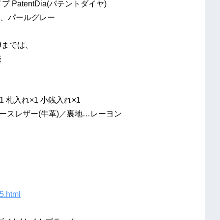
atentDia(パテントダイヤ)
、パールグレー
までは、
売
札入れ×1 小銭入れ×1
ースレザー(牛革)／裏地…レーヨン
5.html