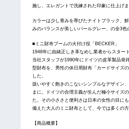
施し、エレガントで洗練された印象に仕上げま
カラーは少し青みを帯びたナイトブラック、鮮
みのバランスが美しいパールグレー、の全3色
■ミニ財布ブームの火付け役「BECKER」
1948年に由緒正しき革なめし業者からスター
当社スタッフが1990年にドイツの皮革製品
型財布を、男性の休日用財布「カードサイズの
した。
扱いやすく飽きのこないシンプルなデザイン、
まに。ドイツの合理主義が生んだ極小サイズの
た。その小ささと便利さは日本の女性の目にも
備えた大人のミニ財布として、今では多くの方
【商品概要】