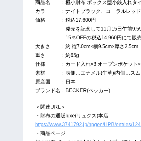
商品名 ：極小財布 ボックス型小銭入れタイプ P
カラー ：ナイトブラック、コーラルレッド
価格 ：税込17,600円
発売を記念して11月15日午前9:59
15％OFFの税込14,960円にて販
大きさ ：約 縦7.0cm×横9.5cm×厚さ2.5cm
重さ ：約65g
仕様 ：カード入れ×3 オープンポケット×1 
素材 ：表側…エナメル(牛革)/内側…スム
原産国 ：日本
ブランド名：BECKER(ベッカー)
＜関連URL＞
・財布の通販luxe(リュクス)本店
https://www.3741792.jp/hpgen/HPB/entries/124
・商品ページ