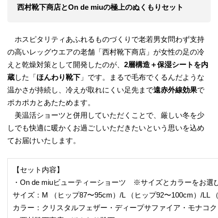
西村靴下商店とOn de miuの極上のぬくもりセット
ホスピタリティあふれるものづくりで老若男女問わず支持
の高いレッグウエアの老舗「西村靴下商店」が女性の足の冷
えと乾燥対策として開発したのが、
2層構造＋保湿シートを内
蔵
した「
ほんわり靴下
」です。まるで毛布でくるんだような
温かさが持続し、冷えが取れにくい足先まで
遠赤外線効果
で
ポカポカとあたためます。
美温活ショーツと併用していただくことで、厳しい冬を少
しでも快適に暖かくお過ごしいただきたいという思いを込め
てお届けいたします。
【セット内容】
・On de miuビューティーショーツ ※サイズとカラーをお
サイズ：M （ヒップ87〜95cm）/L （ヒップ92〜100cm）/LL 
カラー：クリスタルフェザー・ディープサファイア・モナコク