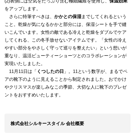
(2)表側には空気をたっぷり含む極細繊維を使用し、
保温効果
をアップします。
さらに特筆すべきは、
かかとの保湿
までしてくれるという
こと。乾燥が気になるかかと部分には、保湿シートを手で縫
いこんでいます。女性の敵である冷えと乾燥をダブルでケア
してくれる、この冬手放せないアイテムです。「女性の冷え
やすい部分をやさしく守って巡りを整えたい」という想いが
重なり、温活ビューティーショーツとのコラボレーションが
実現いたしました。
11月11日は「
くつしたの日
」。11という数字が、まるでペ
アの靴下のように見えることから制定されました。おでかけ
やクリスマスが楽しみなこの季節、大切な人に靴下のプレゼ
ントをおすすめいたします。
株式会社シルキースタイル 会社概要