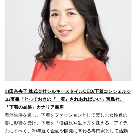
山田奈央子 株式会社シルキースタイルCEO/下着コンシェルジ
ュ/著書「とっておきの『一着』されあればいい」宝島社、
「下着の品格」カナリア書房
海外生活を通し、下着をファッションとして楽しむ女性達の
姿に影響を受け、下着を「価値観や生き方を変える」アイテ
ムにすべく、20年近く企画や開発に関わる専門家として活動