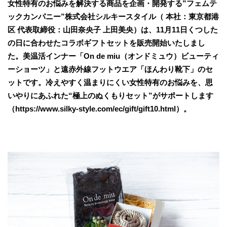
女性特有のお悩みを解決する商品を企画・開発する”フェムテ
ックカンパニー”株式会社シルキースタイル（ 本社：東京都港
区 代表取締役：山田奈央子 上田美央）は、11月11日くつした
の日に合わせたコラボギフトセットを販売開始いたしまし
た。美温活インナー「On de miu（オンドミュウ）ビューティ
ーショーツ」と遠赤外線フットウエア「ほんわり靴下」のセ
ットです。冷えやすく温まりにくい女性特有のお悩みを、思
いやりにあふれた“極上のぬくもりセット”がサポートします
（https://www.silky-style.com/ec/gift/gift10.html）。