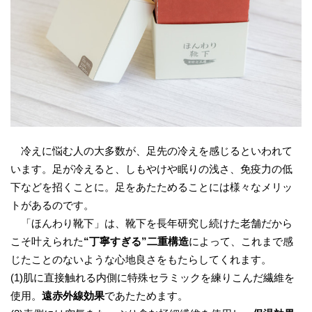
冷えに悩む人の大多数が、足先の冷えを感じるといわれて
います。足が冷えると、しもやけや眠りの浅さ、免疫力の低
下などを招くことに。足をあたためることには様々なメリッ
トがあるのです。
「ほんわり靴下」は、靴下を長年研究し続けた老舗だから
こそ叶えられた
“丁寧すぎる”二重構造
によって、これまで感
じたことのないような心地良さをもたらしてくれます。
(1)肌に直接触れる内側に特殊セラミックを練りこんだ繊維を
使用。
遠赤外線効果
であたためます。