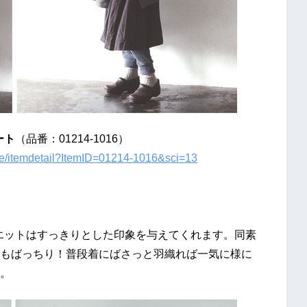
ート
（品番：01214-1016）
obe/itemdetail?ItemID=01214-1016&sci=13
エットはすっきりとした印象を与えてくれます。同素
もばっちり！普段着にばさっと羽織れば一気に様に
。