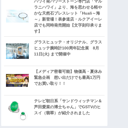
ハワイ発パワーストーン専門店「マル
ラニハワイ」より、海を思わせる軽や
かな天然石ブレスレット「Huali～海
～」新登場！表参道店・ルクアイーレ
店でも同時発売開始【文字刻印承りま
す】
グラスヒュッテ・オリジナル、グラス
ヒュッテ腕時計100周年記念展 8月
11日(火) まで開催中
【メディア密着可能】物価高・夏休み
緊急企画 想い出だけでも最高1万円
でお買い取り！！
テレビ朝日系「サンドウィッチマン＆
芦田愛菜の博士ちゃん」でGSTVのヒ
スイ（翡翠）が紹介されました