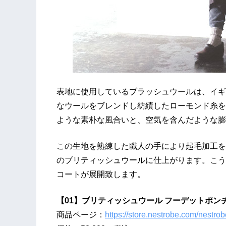
表地に使用しているブラッシュウールは、イギ
なウールをブレンドし紡績したローモンド糸を
ような素朴な風合いと、空気を含んだような膨
この生地を熟練した職人の手により起毛加工を
のブリティッシュウールに仕上がります。こう
コートが展開致します。
【01】ブリティッシュウール フーデットポン
商品ページ：
https://store.nestrobe.com/nestr