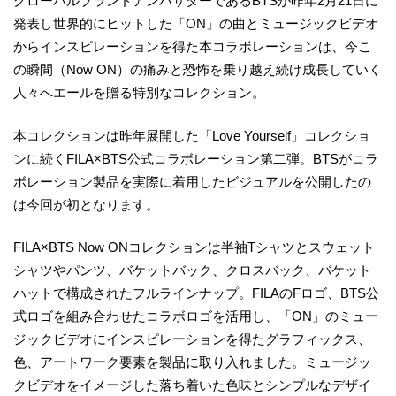
グローバルブランドアンバサダーであるBTSが昨年2月21日に
発表し世界的にヒットした「ON」の曲とミュージックビデオ
からインスピレーションを得た本コラボレーションは、今こ
の瞬間（Now ON）の痛みと恐怖を乗り越え続け成長していく
人々へエールを贈る特別なコレクション。
本コレクションは昨年展開した「Love Yourself」コレクショ
ンに続くFILA×BTS公式コラボレーション第二弾。BTSがコラ
ボレーション製品を実際に着用したビジュアルを公開したの
は今回が初となります。
FILA×BTS Now ONコレクションは半袖Tシャツとスウェット
シャツやパンツ、バケットバック、クロスバック、バケット
ハットで構成されたフルラインナップ。FILAのFロゴ、BTS公
式ロゴを組み合わせたコラボロゴを活用し、「ON」のミュー
ジックビデオにインスピレーションを得たグラフィックス、
色、アートワーク要素を製品に取り入れました。ミュージッ
クビデオをイメージした落ち着いた色味とシンプルなデザイ